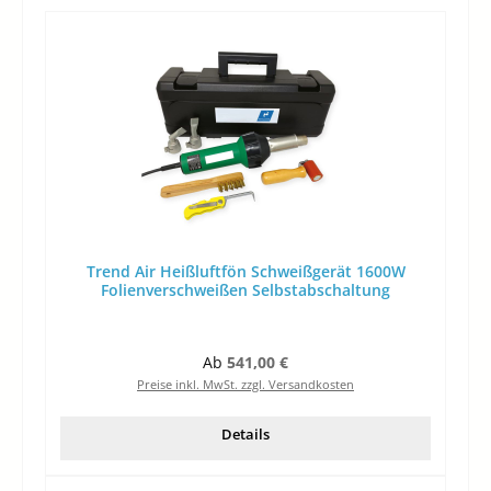
Trend Air Heißluftfön Schweißgerät 1600W
Folienverschweißen Selbstabschaltung
Regulärer Preis:
Ab
541,00 €
Preise inkl. MwSt. zzgl. Versandkosten
Details