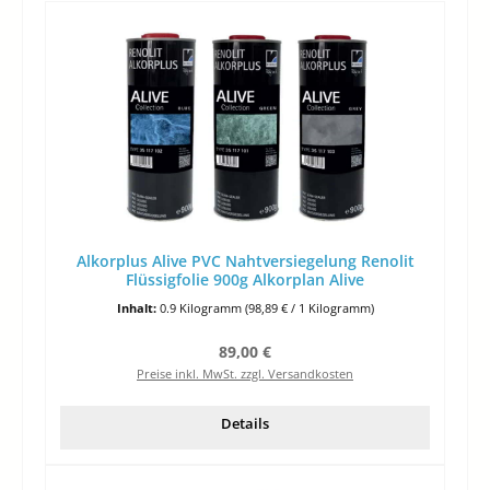
Alkorplus Alive PVC Nahtversiegelung Renolit
Flüssigfolie 900g Alkorplan Alive
Inhalt:
0.9 Kilogramm
(98,89 € / 1 Kilogramm)
Regulärer Preis:
89,00 €
Preise inkl. MwSt. zzgl. Versandkosten
Details