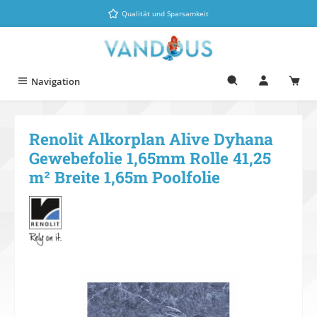
Zum Hauptinhalt springen
Qualität und Sparsamkeit
Navigation
Renolit Alkorplan Alive Dyhana
Gewebefolie 1,65mm Rolle 41,25
m² Breite 1,65m Poolfolie
Bildergalerie überspringen