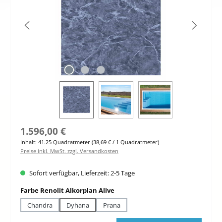
Regulärer Preis:
1.596,00 €
Inhalt:
41.25 Quadratmeter
(38,69 € / 1 Quadratmeter)
Preise inkl. MwSt. zzgl. Versandkosten
Sofort verfügbar, Lieferzeit: 2-5 Tage
auswählen
Farbe Renolit Alkorplan Alive
Chandra
Dyhana
Prana
Produkt Anzahl: Gib den gewünschten Wert ein oder benutze die Schaltfläche