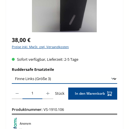
Regulärer Preis:
38,00 €
Preise inkl. MwSt. zzgl. Versandkosten
Sofort verfügbar, Lieferzeit: 2-5 Tage
auswählen
Ruddersafe Ersatzteile
Produkt Anzahl: Gib den gewünschten Wert ein oder benutze die Schaltfläche
Stück
In den Warenkorb
Produktnummer:
VS-1910.106