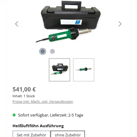
Regulärer Preis:
541,00 €
Inhalt:
1 Stück
Preise inkl. MwSt. zzgl. Versandkosten
Sofort verfügbar, Lieferzeit: 2-5 Tage
auswählen
Heißluftföhn Ausführung
Set mit Zubehör
ohne Zubehör