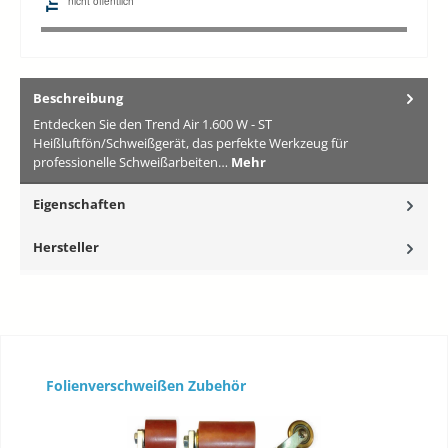
Beschreibung
Entdecken Sie den Trend Air 1.600 W - ST
Heißluftfön/Schweißgerät, das perfekte Werkzeug für
professionelle Schweißarbeiten…
Mehr
Eigenschaften
Hersteller
Produktgalerie überspringen
Folienverschweißen Zubehör