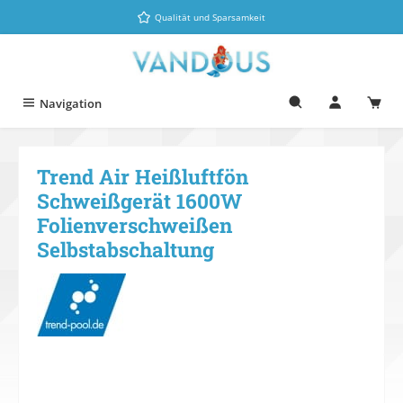
Zum Hauptinhalt springen
Qualität und Sparsamkeit
Navigation
Trend Air Heißluftfön
Schweißgerät 1600W
Folienverschweißen
Selbstabschaltung
Bildergalerie überspringen